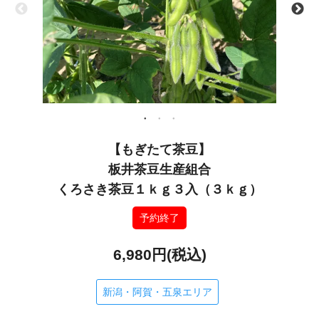
【もぎたて茶豆】
板井茶豆生産組合
くろさき茶豆１ｋｇ３入（３ｋｇ）
予約終了
6,980円(税込)
新潟・阿賀・五泉エリア